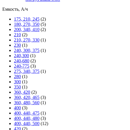
Емкость, А/ч
175, 210, 245
(2)
180, 270, 350
(5)
200, 340, 410
(2)
210
(2)
210, 270, 330
(1)
230
(1)
240, 300, 375
(1)
240,300
(1)
240-680
(2)
240-775
(3)
275, 340, 375
(1)
280
(1)
300
(1)
350
(1)
360, 420
(2)
360, 420, 465
(3)
360, 480, 560
(1)
400
(3)
400, 440, 475
(1)
400, 440, 480
(3)
400, 440, 500
(12)
420
(2)