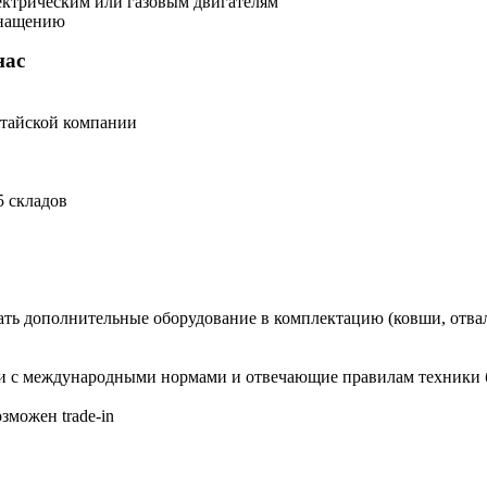
ектрическим или газовым двигателям
снащению
нас
китайской компании
5 складов
ать дополнительные оборудование в комплектацию (ковши, отвал
и с международными нормами и отвечающие правилам техники 
зможен trade-in