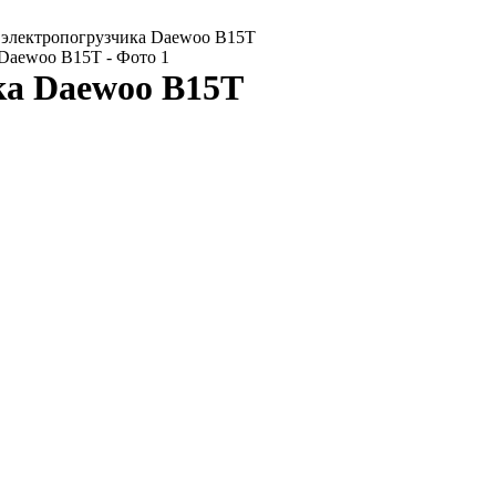
 электропогрузчика Daewoo B15T
ка Daewoo B15T