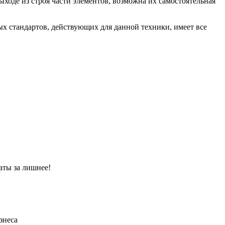
ходе из строя части элементов, возможна их самостоятельная
х стандартов, действующих для данной техники, имеет все
аты за лишнее!
знеса