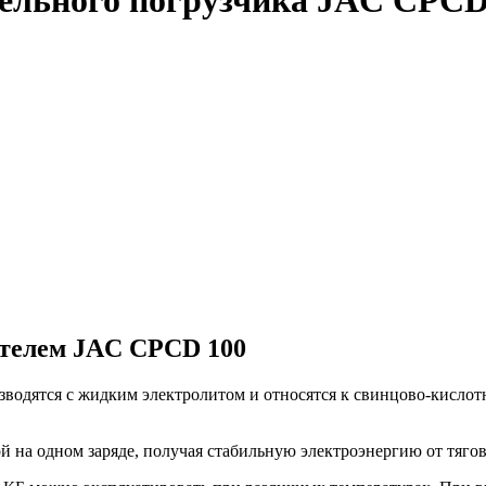
ельного погрузчика JAC CPCD 
ателем JAC CPCD 100
зводятся с жидким электролитом и относятся к свинцово-кисло
й на одном заряде, получая стабильную электроэнергию от тягов