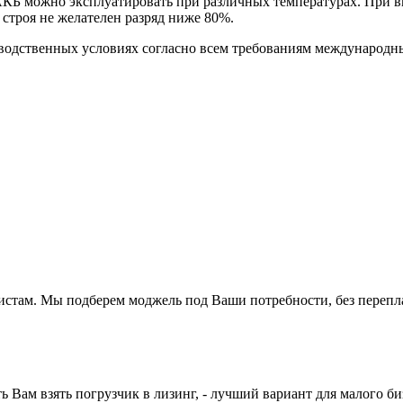
КБ можно эксплуатировать при различных температурах. При вы
 строя не желателен разряд ниже 80%.
водственных условиях согласно всем требованиям международны
истам. Мы подберем моджель под Ваши потребности, без перепл
ам взять погрузчик в лизинг, - лучший вариант для малого би