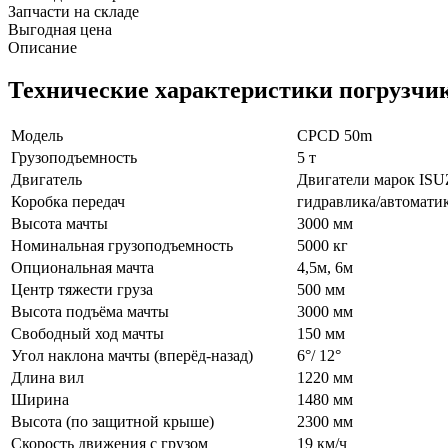
Запчасти на складе
Выгодная цена
Описание
Технические характеристики погрузч
Модель
CPCD 50m
Грузоподъемность
5 т
Двигатель
Двигатели марок IS
Коробка передач
гидравлика/автоматик
Высота мачты
3000 мм
Номинальная грузоподъемность
5000 кг
Опциональная мачта
4,5м, 6м
Центр тяжести груза
500 мм
Высота подъёма мачты
3000 мм
Свободный ход мачты
150 мм
Угол наклона мачты (вперёд-назад)
6°/ 12°
Длина вил
1220 мм
Ширина
1480 мм
Высота (по защитной крыше)
2300 мм
Скорость движения с грузом
19 км/ч