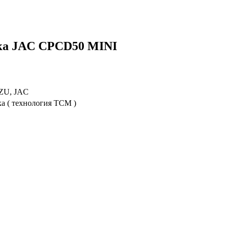
ика JAC CPCD50 MINI
UZU, JAC
а ( технология TCM )