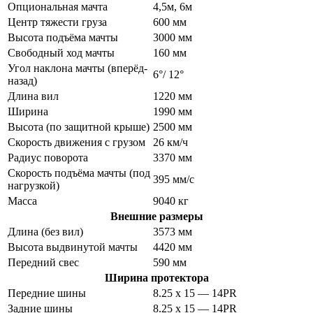
Опциональная мачта
4,5м, 6м
Центр тяжести груза
600 мм
Высота подъёма мачты
3000 мм
Свободный ход мачты
160 мм
Угол наклона мачты (вперёд-
6°/ 12°
назад)
Длина вил
1220 мм
Ширина
1990 мм
Высота (по защитной крыше)
2500 мм
Скорость движения с грузом
26 км/ч
Радиус поворота
3370 мм
Скорость подъёма мачты (под
395 мм/с
нагрузкой)
Масса
9040 кг
Внешние размеры
Длина (без вил)
3573 мм
Высота выдвинутой мачты
4420 мм
Передний свес
590 мм
Ширина протектора
Передние шины
8.25 x 15 — 14PR
Задние шины
8.25 х 15 — 14PR