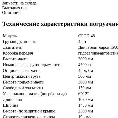
Запчасти на складе
Выгодная цена
Описание
Технические характеристики погрузчи
Модель
CPCD 45
Грузоподъемность
4.5 т
Двигатель
Двигатели марок IS
Коробка передач
гидравлика/автоматик
Высота мачты
3000 мм
Номинальная грузоподъемность
4500 кг
Опциональная мачта
4,5м, 6м
Центр тяжести груза
500 мм
Высота подъёма мачты
3000 мм
Свободный ход мачты
150 мм
Угол наклона мачты (вперёд-назад)
6°/12°
Длина вил
1070 мм
Ширина
1480 мм
Высота (по защитной крыше)
2300 мм
Скорость движения с грузом
19 км/ч