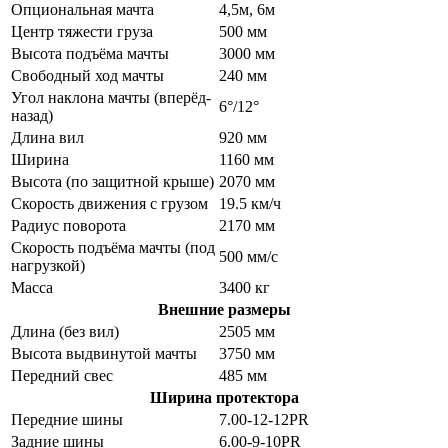
Опциональная мачта
4,5м, 6м
Центр тяжести груза
500 мм
Высота подъёма мачты
3000 мм
Свободный ход мачты
240 мм
Угол наклона мачты (вперёд-
6°/12°
назад)
Длина вил
920 мм
Ширина
1160 мм
Высота (по защитной крыше)
2070 мм
Скорость движения с грузом
19.5 км/ч
Радиус поворота
2170 мм
Скорость подъёма мачты (под
500 мм/с
нагрузкой)
Масса
3400 кг
Внешние размеры
Длина (без вил)
2505 мм
Высота выдвинутой мачты
3750 мм
Передний свес
485 мм
Ширина протектора
Передние шины
7.00-12-12PR
Задние шины
6.00-9-10PR