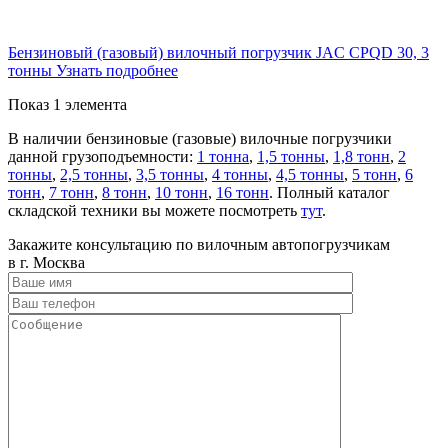
Бензиновый (газовый) вилочный погрузчик JAC CPQD 30, 3
тонны
Узнать подробнее
Показ 1 элемента
В наличии бензиновые (газовые) вилочные погрузчики
данной грузоподъемности:
1 тонна
,
1,5 тонны
,
1,8 тонн
,
2
тонны
,
2,5 тонны
,
3,5 тонны
,
4 тонны
,
4,5 тонны
,
5 тонн
,
6
тонн
,
7 тонн
,
8 тонн
,
10 тонн
,
16 тонн
. Полный каталог
складской техники вы можете посмотреть
тут
.
Закажите консультацию по вилочным автопогрузчикам
в г. Москва