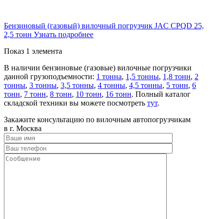
Бензиновый (газовый) вилочный погрузчик JAC CPQD 25,
2,5 тонн
Узнать подробнее
Показ 1 элемента
В наличии бензиновые (газовые) вилочные погрузчики
данной грузоподъемности:
1 тонна
,
1,5 тонны
,
1,8 тонн
,
2
тонны
,
3 тонны
,
3,5 тонны
,
4 тонны
,
4,5 тонны
,
5 тонн
,
6
тонн
,
7 тонн
,
8 тонн
,
10 тонн
,
16 тонн
. Полный каталог
складской техники вы можете посмотреть
тут
.
Закажите консультацию по вилочным автопогрузчикам
в г. Москва