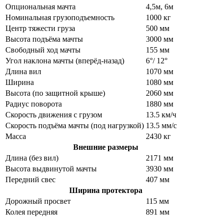
Опциональная мачта
4,5м, 6м
Номинальная грузоподъемность
1000 кг
Центр тяжести груза
500 мм
Высота подъёма мачты
3000 мм
Свободный ход мачты
155 мм
Угол наклона мачты (вперёд-назад)
6°/ 12°
Длина вил
1070 мм
Ширина
1080 мм
Высота (по защитной крыше)
2060 мм
Радиус поворота
1880 мм
Скорость движения с грузом
13.5 км/ч
Скорость подъёма мачты (под нагрузкой)
13.5 мм/с
Масса
2430 кг
Внешние размеры
Длина (без вил)
2171 мм
Высота выдвинутой мачты
3930 мм
Передний свес
407 мм
Ширина протектора
Дорожный просвет
115 мм
Колея передняя
891 мм