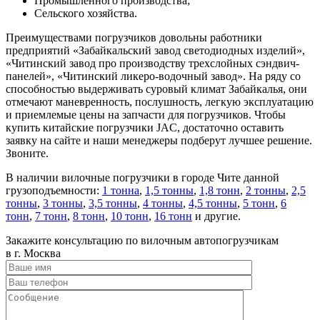
Промышленного производства;
Сельского хозяйства.
Преимуществами погрузчиков довольны работники
предприятий «Забайкальский завод светодиодных изделий»,
«Читинский завод про производству трехслойных сэндвич-
панелей», «Читинский ликеро-водочный завод». На ряду со
способностью выдерживать суровый климат Забайкалья, они
отмечают маневренность, послушность, легкую эксплуатацию
и приемлемые цены на запчасти для погрузчиков. Чтобы
купить китайские погрузчики JAC, достаточно оставить
заявку на сайте и наши менеджеры подберут лучшее решение.
Звоните.
В наличии вилочные погрузчики в городе Чите данной
грузоподъемности:
1 тонна
,
1,5 тонны
,
1,8 тонн
,
2 тонны
,
2,5
тонны
,
3 тонны
,
3,5 тонны
,
4 тонны
,
4,5 тонны
,
5 тонн
,
6
тонн
,
7 тонн
,
8 тонн
,
10 тонн
,
16 тонн
и другие.
Закажите консультацию по вилочным автопогрузчикам
в г. Москва