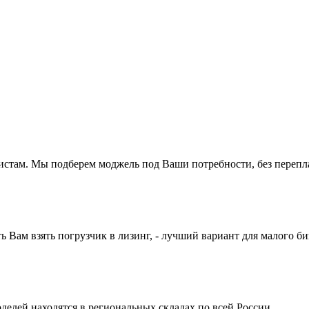
истам. Мы подберем моджель под Ваши потребности, без перепл
ам взять погрузчик в лизинг, - лучший вариант для малого би
делей находятся в региональных складах по всей России